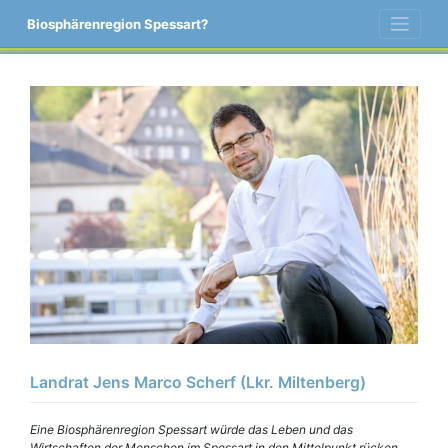
Skip
Biosphärenregion Spessart?
to
content
Landrat Jens Marco Scherf (Lkr. Miltenberg)
Eine Biosphärenregion Spessart würde das Leben und das
Wirtschaften der Menschen im Spessart in den Mittelpunkt rücken