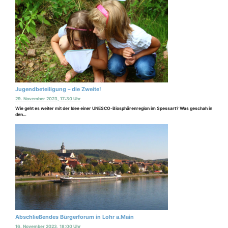
Jugendbeteiligung – die Zweite!
29. November 2023, 17:30 Uhr
Wie geht es weiter mit der Idee einer UNESCO-Biosphärenregion im Spessart? Was geschah in
den…
Abschließendes Bürgerforum in Lohr a.Main
16. November 2023, 18:00 Uhr