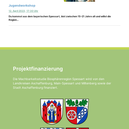
Jugendworkshop
12. April 2023, 17:30 Uhr
Du kommst aus dem bayerischen Spessart, bist zwischen 15–21 Jahre alt und willst die
Region…
Projektfinanzierung
Die Machbarkeitsstudie Biosphärenregion Spessart wird von den
Landkreisen Aschaffenburg, Main-Spessart und Miltenberg sowie der
Stadt Aschaffenburg finanziert.