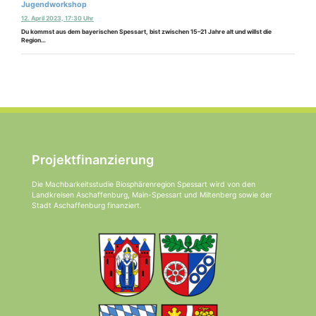
Jugendworkshop
12. April 2023, 17:30 Uhr
Du kommst aus dem bayerischen Spessart, bist zwischen 15–21 Jahre alt und willst die
Region…
Projektfinanzierung
Die Machbarkeitsstudie Biosphärenregion Spessart wird von den
Landkreisen Aschaffenburg, Main-Spessart und Miltenberg sowie der
Stadt Aschaffenburg finanziert.