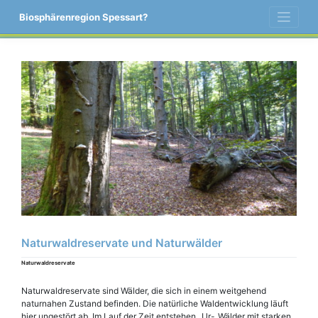
Skip
Biosphärenregion Spessart?
to
content
Naturwaldreservate und Naturwälder
Naturwaldreservate
Naturwaldreservate sind Wälder, die sich in einem weitgehend
naturnahen Zustand befinden. Die natürliche Waldentwicklung läuft
hier ungestört ab. Im Lauf der Zeit entstehen „Ur-„Wälder mit starken