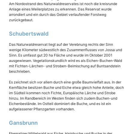
Am Nordostrand des Naturwaldreservates ist noch die kreisrunde
Anlage eines Meilerplatzes zu erkennen. Das Reservat wurde
arrondiert und ein durch das Gebiet verlaufender Forstweg
zurückgebaut.
Schubertswald
Das Naturwaldreservat liegt auf der Verebnung rechts der Sinn
wenige Kilometer südwestlich des Zusammenflusses von Jossa und
Sinn. Es umfasst gut 20 ha Fläche und wurde im Oktober 2001
ausgewiesen. Vegetationskundlich wird es als Eichen-Buchen-Wald
mit Fichten-Lärchen- und Stroben-Beimischung auf Buntsandstein
beschrieben.
Es zeichnet sich vor allem durch eine große Baumvielfalt aus. In der
Kernfläche besitzen Buche und Eiche etwa gleich hohe Anteile, doch
im Südteil kommen noch Fichte, Europäische Lärche und Strobe
hinzu. Im Randbereich im Westen finden sich zudem Buchen-und
Eichenbestände. Im Ostteil dominiert die Buche, und es ist ein
aufgelassener Pflanzgarten vorhanden.
Gansbrunn
Ehemaliger Mittelwald aus Eiche, Hainbuche und Buche in der